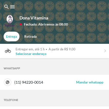
search
menu
Dona Vitamina
Fechado. Abriremos às 08:00
lens
Entrega
Retirada
Entregar em,
até 1 h
•
A partir de R$ 9,00
keyboard_arrow_right
Selecionar endereço
WHATSAPP
(11) 94220-0014
Mandar whatsapp
TELEFONE